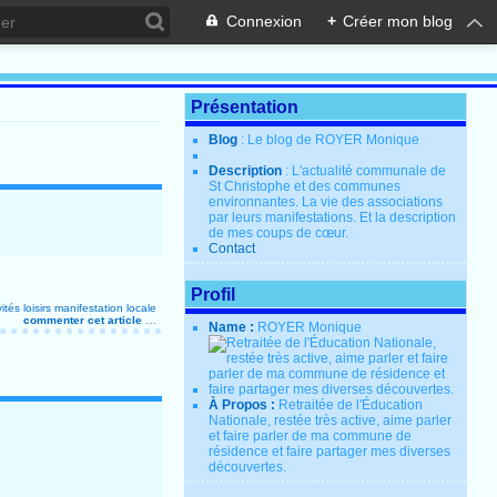
Connexion
+
Créer mon blog
Présentation
Blog
: Le blog de ROYER Monique
Description
: L'actualité communale de
St Christophe et des communes
environnantes. La vie des associations
par leurs manifestations. Et la description
de mes coups de cœur.
Contact
Profil
vités
loisirs
manifestation locale
commenter cet article
…
Name :
ROYER Monique
À Propos :
Retraitée de l'Éducation
Nationale, restée très active, aime parler
et faire parler de ma commune de
résidence et faire partager mes diverses
découvertes.