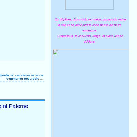
Ce dépliant, disponible en mairie, permet de visiter
la cité et de découvrir le riche passé de notre
commune.
Ci-dessous, le coeur du village, la place Jehan
d'Alluye.
turelle
vie associative
musique
commenter cet article
…
aint Paterne