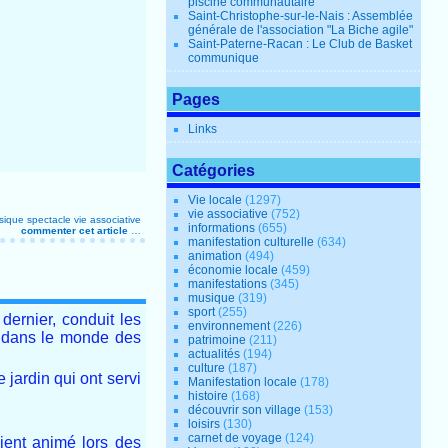
piscine communautaire
Saint-Christophe-sur-le-Nais : Assemblée
générale de l'association "La Biche agile"
Saint-Paterne-Racan : Le Club de Basket
communique
Pages
Links
Catégories
Vie locale
(1297)
vie associative
(752)
sique
spectacle
vie associative
informations
(655)
commenter cet article
…
manifestation culturelle
(634)
animation
(494)
économie locale
(459)
manifestations
(345)
musique
(319)
sport
(255)
ernier, conduit les
environnement
(226)
s dans le monde des
patrimoine
(211)
actualités
(194)
culture
(187)
 jardin qui ont servi
Manifestation locale
(178)
histoire
(168)
découvrir son village
(153)
loisirs
(130)
carnet de voyage
(124)
ient animé lors des