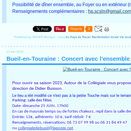
Possibilité de dîner ensemble, au Foyer ou en extérieur (rep
Renseignements complémentaires :
hp.scsln@gmail.co
Repost
0
Published by ROYER Monique
-
dans
Au Pays de Racan
Manifestation locale
Vie loca
13 juin 2023
Bueil-en-Touraine : Concert avec l'ensemble
Pour ouvrir sa saison 2023, Autour de la Collégiale vous propo
direction de Didier Buisson.
Le lieu a été modifié ce n'est pas à la petite Touche mais sur le terrai
Parking: salle des fêtes
Date: dimanche 25 JUIN, 17h00
En cas de mauvais temps ou de fortes chaleurs, repli dans la salle des
Entrée: 12€, adhérents: 10 €, tarif réduit: 7 €
Renseignements, réservations: 06 73 07 99 98 ou 06 31 84 49 47
collegialedebueil@laposte.net
.
ou