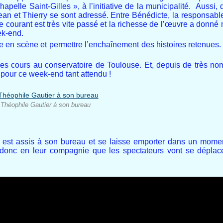
elle Saint-Gilles », à l’initiative de la municipalité. Aussi, 
ean et Thierry se sont adressé. Entre Bénédicte, la responsab
 courant est très vite passé et la richesse de l’œuvre a donné m
ek-end.
re en scène et permettre l’enchaînement des histoires retenues. E
vi des cours au conservatoire de Toulouse. Et, depuis de très 
ts pour ce week-end tant attendu !
Théophile Gautier à son bureau
est assis à son bureau et se laisse emporter dans un momen
donc en leur compagnie que les spectateurs vont se déplace