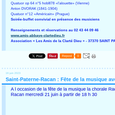
Quatuor op 64 n°5 hoblll78 «l’alouette» (Vienne)
Anton DVORAK (1841-1904)
Quatuor n°12 «Américain» (Prague)
Soirée-buffet convivial en présence des musiciens
Renseignements et réservations au 02 43 44 09 46
www.amis-abbaye-clartedieu.fr
Association « Les Amis de la Clarté Dieu » - 37370 SAIN
Repost
0
16 juin 2023
Saint-Paterne-Racan : Fête de la musique av
A l occasion de la fête de la musique la chorale R
Racan mercredi 21 juin à partir de 18 h 30