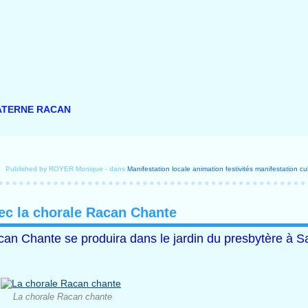
T PATERNE RACAN
Published by ROYER Monique
-
dans
Manifestation locale
animation
festivités
manifestation cul
ec la chorale Racan Chante
acan Chante se produira dans le jardin du presbytère à S
La chorale Racan chante