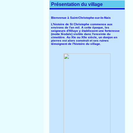
Présentation du village
Bienvenue à Saint-Christophe-sur-le-Nais
L'histoire de St Christophe commence aux
environs de l'an mil. A cette époque, les
seigneurs d'Alluye y établissent une forteresse
(motte féodale) visible dans l'enceinte du
cimetière. Au XIe ou XIIe siècle, un donjon en
pierres est alors construit et ses ruines
témoignent de l'histoire du village.