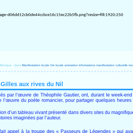
 Monique
-
dans
Manifestation locale
Vie locale
animation
informations
manifestation culturelle
mu
Gilles aux rives du Nil
s par l’œuvre de Théophile Gautier, ont, durant le week-end d
de l’œuvre du poète romancier, pour partager quelques heure
ion d’un tableau vivant présenté dans divers sites du magnifique
oires imaginées par l’auteur.
t fait appel à la troupe des « Passeurs de Légendes » qui ava