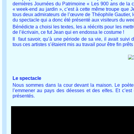
dernières Journées du Patrimoine « Les 900 ans de la chap
« week-end au jardin », c’est à cette même troupe que J
tous deux admirateurs de l’œuvre de Théophile Gautier, le
du spectacle qui a donc été présenté aux visiteurs du we
Bénédicte a choisi les textes, les a réécrits pour les mett
de l’écrivain, ce fut Jean qui en endossa le costume !
Il faut savoir, qu’à une période de sa vie, il avait sui
tous ces artistes s’étaient mis au travail pour être fin prê
Le spectacle
Nous sommes dans la cour devant la maison. Le poète 
l’emmener au pays des déesses et des elfes. Et c’est 
présentés.