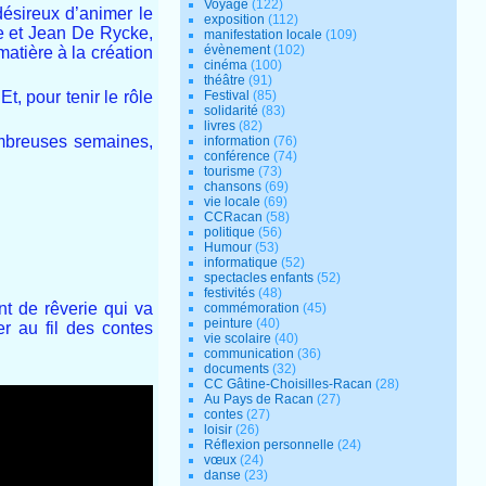
Voyage
(122)
désireux d’animer le
exposition
(112)
le et Jean De Rycke,
manifestation locale
(109)
évènement
(102)
atière à la création
cinéma
(100)
théâtre
(91)
t, pour tenir le rôle
Festival
(85)
solidarité
(83)
livres
(82)
nombreuses semaines,
information
(76)
conférence
(74)
tourisme
(73)
chansons
(69)
vie locale
(69)
CCRacan
(58)
politique
(56)
Humour
(53)
informatique
(52)
spectacles enfants
(52)
festivités
(48)
t de rêverie qui va
commémoration
(45)
peinture
(40)
r au fil des contes
vie scolaire
(40)
communication
(36)
documents
(32)
CC Gâtine-Choisilles-Racan
(28)
Au Pays de Racan
(27)
contes
(27)
loisir
(26)
Réflexion personnelle
(24)
vœux
(24)
danse
(23)