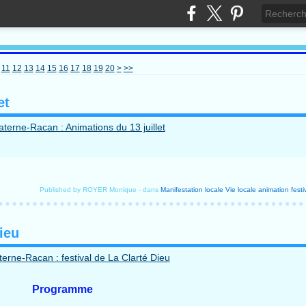
11
12
13
14
15
16
17
18
19
20
>
>>
et
Published by ROYER Monique
-
dans
Manifestation locale
Vie locale
animation
festi
ieu
Programme