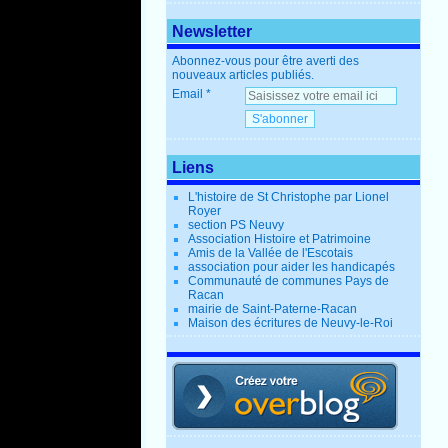
Newsletter
Abonnez-vous pour être averti des
nouveaux articles publiés.
Email
Liens
L'histoire de St Christophe par Lionel
Royer
section PS Neuvy
Association Histoire et Patrimoine
Amis de la Vallée de l'Escotais
association pour aider les handicapés
Communauté de communes Pays de
Racan
mairie de Saint-Paterne-Racan
Maison des écritures de Neuvy-le-Roi