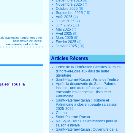
Décembre 2025
(4)
Novembre 2025
(7)
Octobre 2025
(6)
Septembre 2025
(15)
Août 2025
(4)
Juillet 2025
(7)
Juin 2025
(11)
Mai 2025
(7)
Avril 2025
(9)
Mars 2025
(9)
cale
patrimoine
randonnées
vie
associative
vie locale
Février 2025
(4)
commenter cet article
…
Janvier 2025
(10)
Articles Récents
Lettre de la Fédération Familles Rurales
d'Indre-et-Loire aux élus de notre
gterritoire
Saint-Paterne-Racan : Visite de l'église
gales"
sous la
Après la découverte de Saint-Paterne-
Insolite , une autre découverte a
enchanté les adeptes d’Histoire et
Patrimoine
Saint-Paterne-Racan : Histoire et
Patrimoine a clos en beauté sa saison
2025-2026
Chenu
Saint-Paterne-Racan :
Neuvy-le-Roi : Des animations pour la
saison estivale
Saint-Paterne-Racan : Ouverture de la