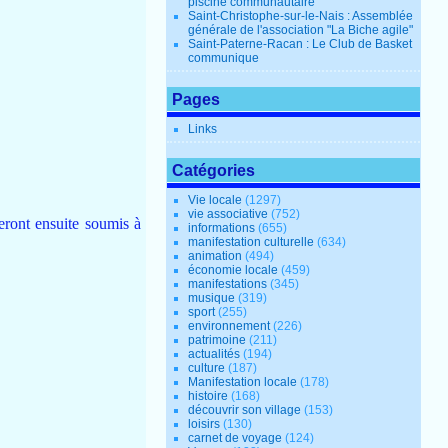
piscine communautaire
Saint-Christophe-sur-le-Nais : Assemblée
générale de l'association "La Biche agile"
Saint-Paterne-Racan : Le Club de Basket
communique
Pages
Links
Catégories
Vie locale
(1297)
vie associative
(752)
eront ensuite soumis à
informations
(655)
manifestation culturelle
(634)
animation
(494)
économie locale
(459)
manifestations
(345)
musique
(319)
sport
(255)
environnement
(226)
patrimoine
(211)
actualités
(194)
culture
(187)
Manifestation locale
(178)
histoire
(168)
découvrir son village
(153)
loisirs
(130)
carnet de voyage
(124)