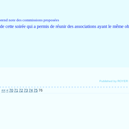
prend note des commissions proposées
de cette soirée qui a permis de réunir des associations ayant le même ob
Published by ROYER
10
20
30
40
50
60
<<
<
70
71
72
73
74
75
76