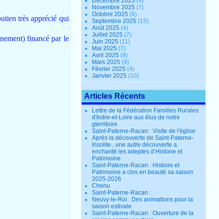
Décembre 2025
(4)
Novembre 2025
(7)
Octobre 2025
(6)
utien très apprécié qui
Septembre 2025
(15)
Août 2025
(4)
Juillet 2025
(7)
gnement) financé par le
Juin 2025
(11)
Mai 2025
(7)
Avril 2025
(9)
Mars 2025
(9)
Février 2025
(4)
Janvier 2025
(10)
Articles Récents
Lettre de la Fédération Familles Rurales
d'Indre-et-Loire aux élus de notre
gterritoire
Saint-Paterne-Racan : Visite de l'église
Après la découverte de Saint-Paterne-
Insolite , une autre découverte a
enchanté les adeptes d’Histoire et
Patrimoine
Saint-Paterne-Racan : Histoire et
Patrimoine a clos en beauté sa saison
2025-2026
Chenu
Saint-Paterne-Racan :
Neuvy-le-Roi : Des animations pour la
saison estivale
Saint-Paterne-Racan : Ouverture de la