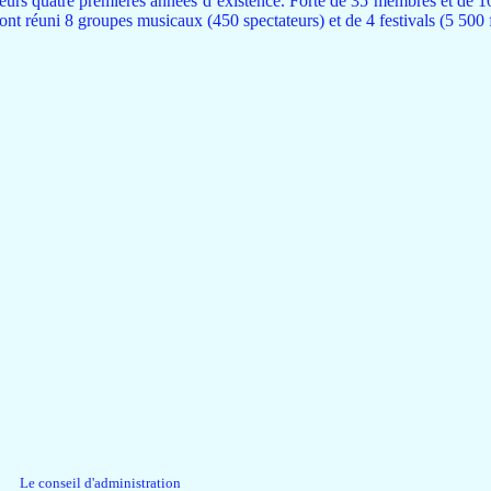
leurs quatre premières années d’existence. Forte de 35 membres et de 10
 ont réuni 8 groupes musicaux (450 spectateurs) et de 4 festivals (5 500 fe
Le conseil d'administration