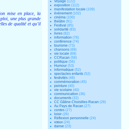
Voyage
(122)
exposition
(112)
manifestation locale
(109)
on mise en place, la
évènement
(102)
cinéma
(100)
ploi, une plus grande
théâtre
(91)
les de qualité et qu’il
Festival
(85)
solidarité
(83)
livres
(82)
information
(76)
conférence
(74)
tourisme
(73)
chansons
(69)
vie locale
(69)
CCRacan
(58)
politique
(56)
Humour
(53)
informatique
(52)
spectacles enfants
(52)
festivités
(48)
commémoration
(45)
peinture
(40)
vie scolaire
(40)
communication
(36)
documents
(32)
CC Gâtine-Choisilles-Racan
(28)
Au Pays de Racan
(27)
contes
(27)
loisir
(26)
Réflexion personnelle
(24)
vœux
(24)
danse
(23)