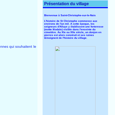
Présentation du village
Bienvenue à Saint-Christophe-sur-le-Nais
L'histoire de St Christophe commence aux
environs de l'an mil. A cette époque, les
seigneurs d'Alluye y établissent une forteresse
(motte féodale) visible dans l'enceinte du
cimetière. Au XIe ou XIIe siècle, un donjon en
pierres est alors construit et ses ruines
témoignent de l'histoire du village.
onnes qui souhaitent le