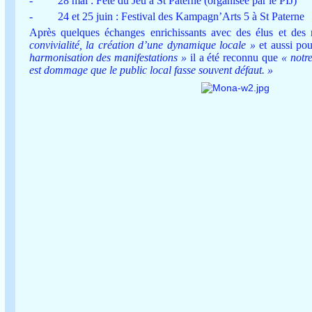
-
28 mai : Fête du Jeu à St Paterne (organisée par le PIJ)
-
24 et 25 juin : Festival des Kampagn’Arts 5 à St Paterne
Après quelques échanges enrichissants avec des élus et des 
convivialité, la création d’une dynamique locale »
et aussi pou
harmonisation des manifestations »
il a été reconnu que
« notre
est dommage que le public local fasse souvent défaut. »