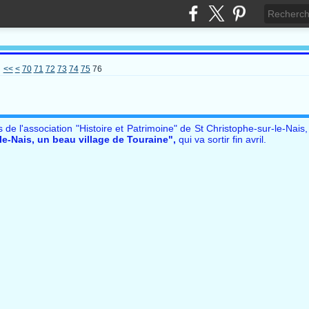
10
20
30
40
50
60
<<
<
70
71
72
73
74
75
76
 l'association "Histoire et Patrimoine" de St Christophe-sur-le-Nais, 
le-Nais, un beau village de Touraine",
qui va sortir fin avril.