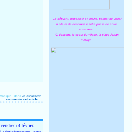
Ce dépliant, disponible en mairie, permet de visiter
la cité et de découvrir le riche passé de notre
commune.
Ci-dessous, le coeur du village, la place Jehan
d'Alluye.
 Monique
-
dans
vie associative
commenter cet article
…
 vendredi 4 février.