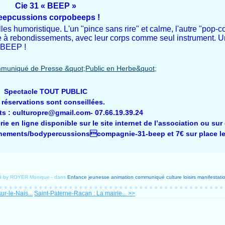
Cie 31 « BEEP »
eepcussions corpobeeps !
es humoristique. L'un "pince sans rire" et calme, l'autre "pop-co
 à rebondissements, avec leur corps comme seul instrument. Un 
..BEEP !
Spectacle TOUT PUBLIC
 réservations sont conseillées.
 : culturopre@gmail.com- 07.66.19.39.24
rie en ligne disponible sur le site internet de l’association
ou sur 
enements/bodypercussionscompagnie-31-beep et 7€ sur place le 
ed by ROYER Monique
-
dans
Enfance jeunesse
animation
communiqué
culture
loisirs
manifestatio
ur-le-Nais...
Saint-Paterne-Racan : La mairie... >>