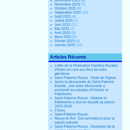
Décembre 2025
(4)
Novembre 2025
(7)
Octobre 2025
(6)
Septembre 2025
(15)
Août 2025
(4)
Juillet 2025
(7)
Juin 2025
(11)
Mai 2025
(7)
Avril 2025
(9)
Mars 2025
(9)
Février 2025
(4)
Janvier 2025
(10)
Articles Récents
Lettre de la Fédération Familles Rurales
d'Indre-et-Loire aux élus de notre
gterritoire
Saint-Paterne-Racan : Visite de l'église
Après la découverte de Saint-Paterne-
Insolite , une autre découverte a
enchanté les adeptes d’Histoire et
Patrimoine
Saint-Paterne-Racan : Histoire et
Patrimoine a clos en beauté sa saison
2025-2026
Chenu
Saint-Paterne-Racan :
Neuvy-le-Roi : Des animations pour la
saison estivale
Saint-Paterne-Racan : Ouverture de la