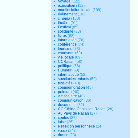
Voyage
(122)
exposition
(112)
manifestation locale
(109)
évènement
(102)
cinéma
(100)
théâtre
(91)
Festival
(85)
solidarité
(83)
livres
(82)
information
(76)
conférence
(74)
tourisme
(73)
chansons
(69)
vie locale
(69)
CCRacan
(58)
politique
(56)
Humour
(53)
informatique
(52)
spectacles enfants
(52)
festivités
(48)
commémoration
(45)
peinture
(40)
vie scolaire
(40)
communication
(36)
documents
(32)
CC Gâtine-Choisilles-Racan
(28)
Au Pays de Racan
(27)
contes
(27)
loisir
(26)
Réflexion personnelle
(24)
vœux
(24)
danse
(23)