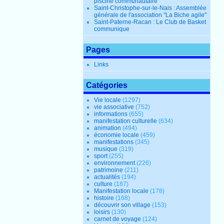
piscine communautaire
Saint-Christophe-sur-le-Nais : Assemblée
générale de l'association "La Biche agile"
Saint-Paterne-Racan : Le Club de Basket
communique
Pages
Links
Catégories
Vie locale
(1297)
vie associative
(752)
informations
(655)
manifestation culturelle
(634)
animation
(494)
économie locale
(459)
manifestations
(345)
musique
(319)
sport
(255)
environnement
(226)
patrimoine
(211)
actualités
(194)
culture
(187)
Manifestation locale
(178)
histoire
(168)
découvrir son village
(153)
loisirs
(130)
carnet de voyage
(124)