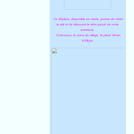
Ce dépliant, disponible en mairie, permet de visiter
la cité et de découvrir le riche passé de notre
commune.
Ci-dessous, le coeur du village, la place Jehan
d'Alluye.