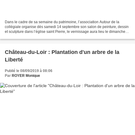
Dans le cadre de sa semaine du patrimoine, l’association Autour de la
collégiale organise dès samedi 14 septembre son salon de peinture, dessin
et sculpture dans l’église saint Pierre, le vernissage aura lieu le dimanche
15 à 11 h 30. Ce salon qui sera...
Château-du-Loir : Plantation d'un arbre de la
Liberté
Publié le 08/09/2019 à 08:06
Par
ROYER Monique