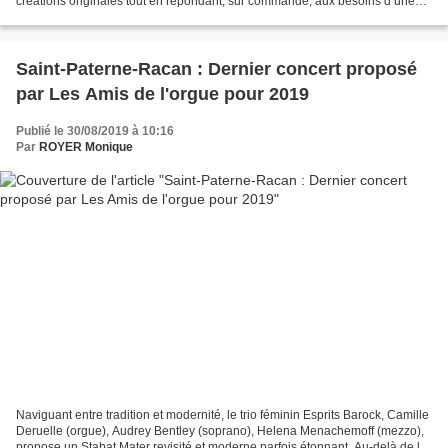
créations originales tout en répondant, sur commande, aux besoins d’une
partie de la population ayant des...
Saint-Paterne-Racan : Dernier concert proposé
par Les Amis de l'orgue pour 2019
Publié le 30/08/2019 à 10:16
Par
ROYER Monique
Naviguant entre tradition et modernité, le trio féminin Esprits Barock, Camille
Deruelle (orgue), Audrey Bentley (soprano), Helena Menachemoff (mezzo),
propose un Stabat Mater revisité et moderne parfois étonnant. Au-delà de la