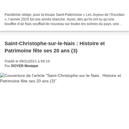
Pandémie oblige, pour la troupe Saint-Paternoise « Les Joyeux de l’Escotais
», l’année 2020 fut une année blanche. Aussi, dès qu’ils ont su qu’une
bouffée d’air frais soufflait de nouveau sur toutes les scènes du pays, une
certaine frénésie s’empara d’eux...
Saint-Christophe-sur-le-Nais : Histoire et
Patrimoine fête ses 20 ans (3)
Publié le 09/11/2021 à 09:10
Par
ROYER Monique