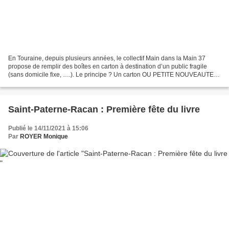
En Touraine, depuis plusieurs années, le collectif Main dans la Main 37
propose de remplir des boîtes en carton à destination d’un public fragile
(sans domicile fixe, ….). Le principe ? Un carton OU PETITE NOUVEAUTE
UN SAC À DOS [La personnalisation du...
Saint-Paterne-Racan : Première fête du livre
Publié le 14/11/2021 à 15:06
Par
ROYER Monique