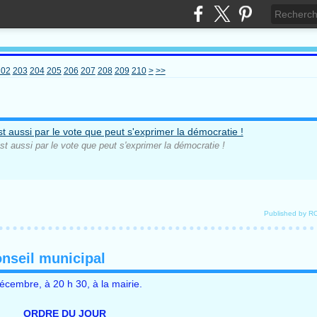
220
230
240
250
260
270
280
290
300
400
202
203
204
205
206
207
208
209
210
>
>>
est aussi par le vote que peut s'exprimer la démocratie !
Published by 
onseil municipal
écembre, à 20 h 30, à la mairie.
ORDRE DU JOUR