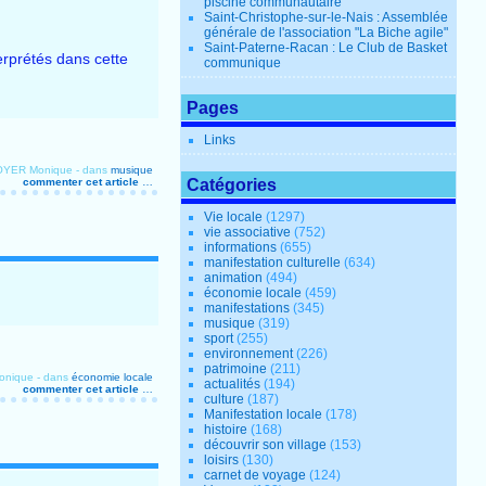
piscine communautaire
Saint-Christophe-sur-le-Nais : Assemblée
générale de l'association "La Biche agile"
Saint-Paterne-Racan : Le Club de Basket
terprétés dans cette
communique
Pages
Links
ROYER Monique
-
dans
musique
commenter cet article
…
Catégories
Vie locale
(1297)
vie associative
(752)
informations
(655)
manifestation culturelle
(634)
animation
(494)
économie locale
(459)
manifestations
(345)
musique
(319)
sport
(255)
environnement
(226)
patrimoine
(211)
onique
-
dans
économie locale
actualités
(194)
commenter cet article
…
culture
(187)
Manifestation locale
(178)
histoire
(168)
découvrir son village
(153)
loisirs
(130)
carnet de voyage
(124)