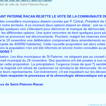
ôtel de ville de Saint-Paterne-Racan
SAINT PATERNE RACAN REJETTE LE VOTE DE LA COMMUNAUTE 
es conseillers municipaux étaient conviés par P. Cintrat, Président de
r notre territoire. A ce moment deux options étaient en débat : soit se
Déjà quelques voix s’élevaient pour dénoncer le manque de démocratie et
r les différentes options. Une autre rencontre se tient quelques jours pl
vent se prononcer est déconcertante. Pourtant, malgré les réserves émi
e le 19 novembre une délibération comprenant deux amendements au pr
opole de 400000 habitants). Cette nouvelle proposition est alors votée
oins la population n'en ont été informés et encore moins consultés au p
ISONS ?
pitation. Les élus municipaux de St Paterne, ne siégeant pas au consei
conseil municipal du 26 novembre. Des questions ont été posées à nos 
r cette proposition. La précipitation, l’urgence (mais de quoi ?) sembl
e la majorité ont refusé de cautionner ce simulacre de démocratie. Ils on
leurs représentants. Cet événement, s’il est inquiétant sur les décisio
 faire respecter le processus et la chronologie démocratique est 
 élus de Saint-Paterne-Racan
Published by 