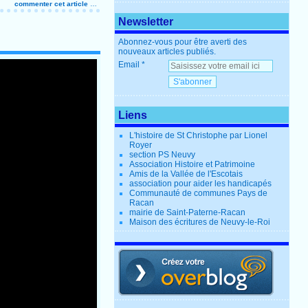
commenter cet article
…
Newsletter
Abonnez-vous pour être averti des
nouveaux articles publiés.
Email
Liens
L'histoire de St Christophe par Lionel
Royer
section PS Neuvy
Association Histoire et Patrimoine
Amis de la Vallée de l'Escotais
association pour aider les handicapés
Communauté de communes Pays de
Racan
mairie de Saint-Paterne-Racan
Maison des écritures de Neuvy-le-Roi