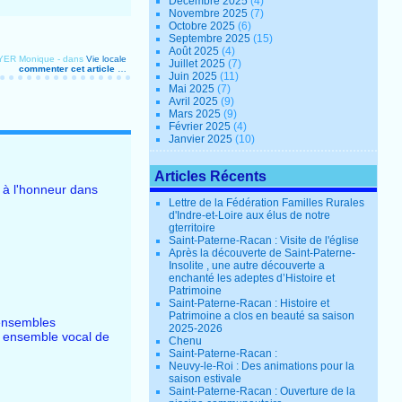
Décembre 2025
(4)
Novembre 2025
(7)
Octobre 2025
(6)
Septembre 2025
(15)
Août 2025
(4)
OYER Monique
-
dans
Vie locale
Juillet 2025
(7)
commenter cet article
…
Juin 2025
(11)
Mai 2025
(7)
Avril 2025
(9)
Mars 2025
(9)
Février 2025
(4)
Janvier 2025
(10)
Articles Récents
 à l'honneur dans
Lettre de la Fédération Familles Rurales
d'Indre-et-Loire aux élus de notre
gterritoire
Saint-Paterne-Racan : Visite de l'église
Après la découverte de Saint-Paterne-
Insolite , une autre découverte a
enchanté les adeptes d’Histoire et
Patrimoine
Saint-Paterne-Racan : Histoire et
Patrimoine a clos en beauté sa saison
 ensembles
2025-2026
, ensemble vocal de
Chenu
Saint-Paterne-Racan :
Neuvy-le-Roi : Des animations pour la
saison estivale
Saint-Paterne-Racan : Ouverture de la