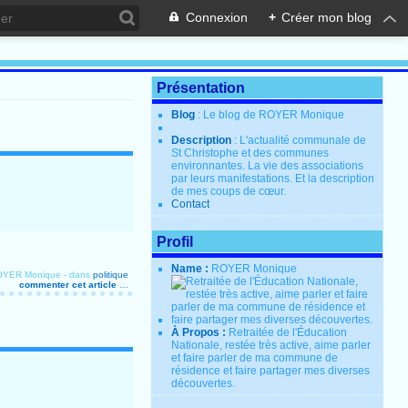
Connexion
+
Créer mon blog
Présentation
Blog
: Le blog de ROYER Monique
Description
: L'actualité communale de
St Christophe et des communes
environnantes. La vie des associations
par leurs manifestations. Et la description
de mes coups de cœur.
Contact
Profil
Name :
ROYER Monique
ROYER Monique
-
dans
politique
commenter cet article
…
À Propos :
Retraitée de l'Éducation
Nationale, restée très active, aime parler
et faire parler de ma commune de
résidence et faire partager mes diverses
découvertes.