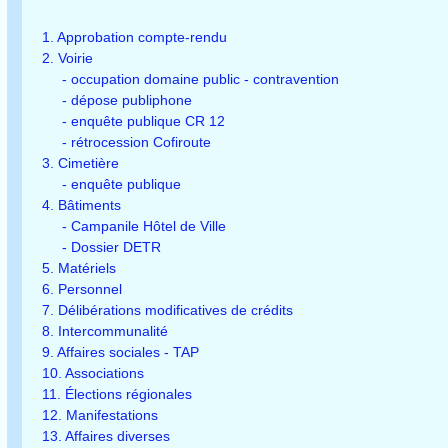
1. Approbation compte-rendu
2. Voirie
- occupation domaine public - contravention
- dépose publiphone
- enquête publique CR 12
- rétrocession Cofiroute
3. Cimetière
- enquête publique
4. Bâtiments
- Campanile Hôtel de Ville
- Dossier DETR
5. Matériels
6. Personnel
7. Délibérations modificatives de crédits
8. Intercommunalité
9. Affaires sociales - TAP
10. Associations
11. Élections régionales
12. Manifestations
13. Affaires diverses