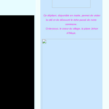
Ce dépliant, disponible en mairie, permet de visiter
la cité et de découvrir le riche passé de notre
commune.
Ci-dessous, le coeur du village, la place Jehan
d'Alluye.