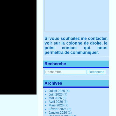
Si vous souhaitez me contacter,
voir sur la colonne de droite, le
point contact qui nous
permettra de communiquer.
Recherche
Archives
Juillet 2026
(4)
Juin 2026
(7)
Mai 2026
(3)
Avril 2026
(3)
Mars 2026
(7)
Février 2026
(2)
Janvier 2026
(1)