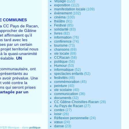
Voyage
(122)
exposition
(112)
manifestation locale
(109)
évènement
(102)
cinéma
(100)
DE COMMUNES
théâtre
(91)
Festival
(85)
 la CC Pays de Racan,
solidarité
(83)
 rapprocher de Gâtine
livres
(82)
 affirmaient qu’il
information
(76)
us tard avec les
conférence
(74)
ses par un certain
tourisme
(73)
ojet territorial nous
chansons
(69)
 à la quasi-unanimité
vie locale
(69)
CCRacan
(58)
réalable.
UN
politique
(56)
Humour
(53)
l communautaire, ont
informatique
(52)
représentants au
spectacles enfants
(52)
e avoir prévalue. Une
festivités
(48)
commémoration
(45)
t voté contre la
peinture
(40)
ns qui seront prises
vie scolaire
(40)
partagée par un
communication
(36)
documents
(32)
CC Gâtine-Choisilles-Racan
(28)
Au Pays de Racan
(27)
contes
(27)
loisir
(26)
Réflexion personnelle
(24)
vœux
(24)
danse
(23)
ROYER Monique
-
dans
politique