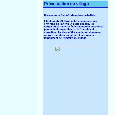
Présentation du village
Bienvenue à Saint-Christophe-sur-le-Nais
L'histoire de St Christophe commence aux
environs de l'an mil. A cette époque, les
seigneurs d'Alluye y établissent une forteresse
(motte féodale) visible dans l'enceinte du
cimetière. Au XIe ou XIIe siècle, un donjon en
pierres est alors construit et ses ruines
témoignent de l'histoire du village.