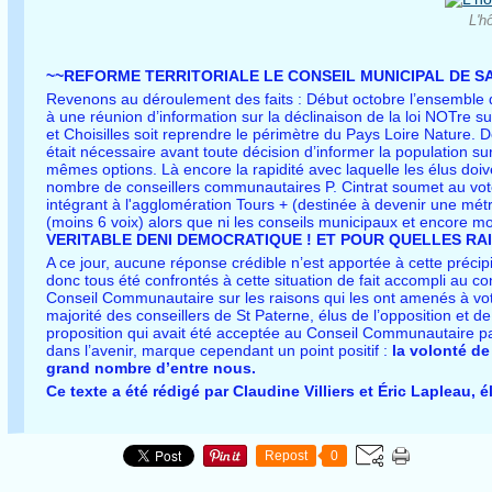
L'h
~~REFORME TERRITORIALE LE CONSEIL MUNICIPAL DE 
Revenons au déroulement des faits : Début octobre l’ensemble d
à une réunion d’information sur la déclinaison de la loi NOTre su
et Choisilles soit reprendre le périmètre du Pays Loire Nature. 
était nécessaire avant toute décision d’informer la population su
mêmes options. Là encore la rapidité avec laquelle les élus doi
nombre de conseillers communautaires P. Cintrat soumet au vot
intégrant à l'agglomération Tours + (destinée à devenir une métr
(moins 6 voix) alors que ni les conseils municipaux et encore m
VERITABLE DENI DEMOCRATIQUE ! ET POUR QUELLES RA
A ce jour, aucune réponse crédible n’est apportée à cette préci
donc tous été confrontés à cette situation de fait accompli au 
Conseil Communautaire sur les raisons qui les ont amenés à vote
majorité des conseillers de St Paterne, élus de l’opposition et d
proposition qui avait été acceptée au Conseil Communautaire par 
dans l’avenir, marque cependant un point positif :
la volonté de
grand nombre d’entre nous.
Ce texte a été rédigé par Claudine Villiers et Éric Lapleau,
Repost
0