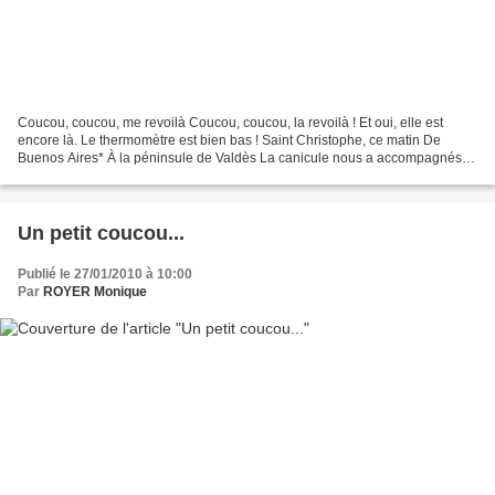
Coucou, coucou, me revoilà Coucou, coucou, la revoilà ! Et oui, elle est
encore là. Le thermomètre est bien bas ! Saint Christophe, ce matin De
Buenos Aires* À la péninsule de Valdès La canicule nous a accompagnés.
La Boca, quartier coloré de Buenos Aires...
Un petit coucou...
Publié le 27/01/2010 à 10:00
Par
ROYER Monique