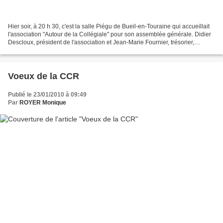
Hier soir, à 20 h 30, c'est la salle Piégu de Bueil-en-Touraine qui accueillait
l'association "Autour de la Collégiale" pour son assemblée générale. Didier
Descloux, président de l'association et Jean-Marie Fournier, trésorier,
présentent au public les...
Voeux de la CCR
Publié le 23/01/2010 à 09:49
Par
ROYER Monique