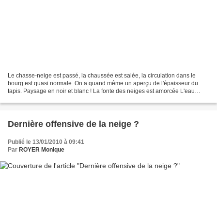
Le chasse-neige est passé, la chaussée est salée, la circulation dans le
bourg est quasi normale. On a quand même un aperçu de l'épaisseur du
tapis. Paysage en noir et blanc ! La fonte des neiges est amorcée L'eau
chante dans les gouttières Ce n'est pas...
Dernière offensive de la neige ?
Publié le 13/01/2010 à 09:41
Par
ROYER Monique