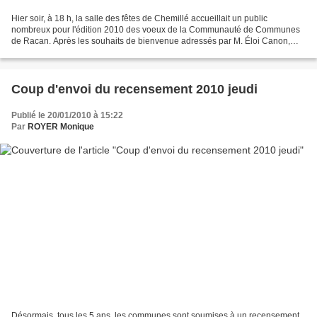
Hier soir, à 18 h, la salle des fêtes de Chemillé accueillait un public
nombreux pour l'édition 2010 des voeux de la Communauté de Communes
de Racan. Après les souhaits de bienvenue adressés par M. Éloi Canon,
maire de la commune, M Patrick Cintrat, président...
Coup d'envoi du recensement 2010 jeudi
Publié le 20/01/2010 à 15:22
Par
ROYER Monique
Désormais, tous les 5 ans, les communes sont soumises à un recensement