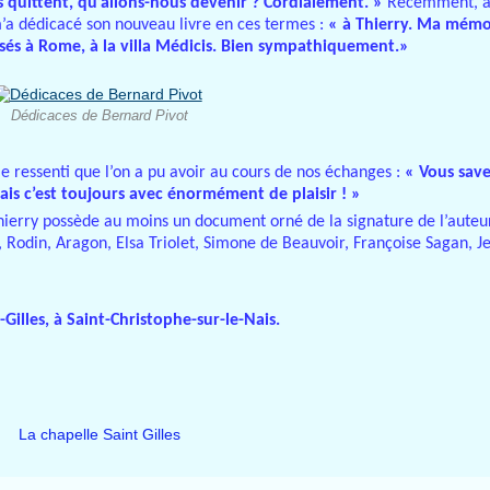
s quittent, qu’allons-nous devenir ? Cordialement. »
Récemment, au
l m’a dédicacé son nouveau livre en ces termes :
« à Thierry. Ma mémoi
ssés à Rome, à la villa Médicis. Bien sympathiquement.»
Dédicaces de Bernard Pivot
e ressenti que l’on a pu avoir au cours de nos échanges :
« Vous save
ais c’est toujours avec énormément de plaisir ! »
Thierry possède au moins un document orné de la signature de l’auteur
 Rodin, Aragon, Elsa Triolet, Simone de Beauvoir, Françoise Sagan, 
-Gilles, à Saint-Christophe-sur-le-Nais.
La chapelle Saint Gilles