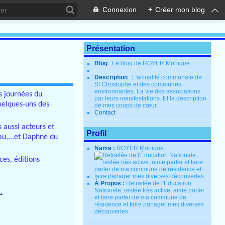
Connexion
+
Créer mon blog
Présentation
Blog
: Le blog de ROYER Monique
Description
: L'actualité communale de
St Christophe et des communes
environnantes. La vie des associations
es journées du
par leurs manifestations. Et la description
quelques-uns des
de mes coups de cœur.
Contact
 aussi acteurs et
Profil
au,...et Daphné du
Name :
ROYER Monique
ces, éditions
À Propos :
Retraitée de l'Éducation
Nationale, restée très active, aime parler
et faire parler de ma commune de
résidence et faire partager mes diverses
découvertes.