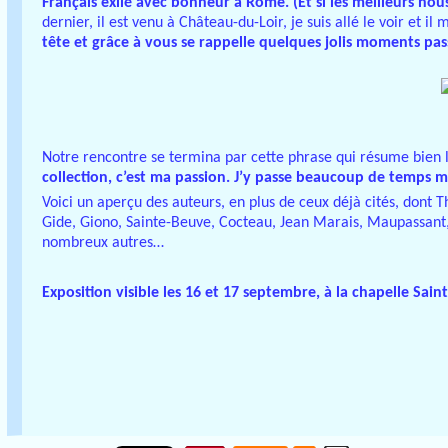
Français exilé avec bonheur à Rome. (Et si les meilleurs nou
dernier, il est venu à Château-du-Loir, je suis allé le voir et i
tête et grâce à vous se rappelle quelques jolis moments pa
Notre rencontre se termina par cette phrase qui résume bien l
collection, c’est ma passion. J’y passe beaucoup de temps m
Voici un aperçu des auteurs, en plus de ceux déjà cités, dont 
Gide, Giono, Sainte-Beuve, Cocteau, Jean Marais, Maupassant,
nombreux autres…
Exposition visible les 16 et 17 septembre, à la chapelle Saint