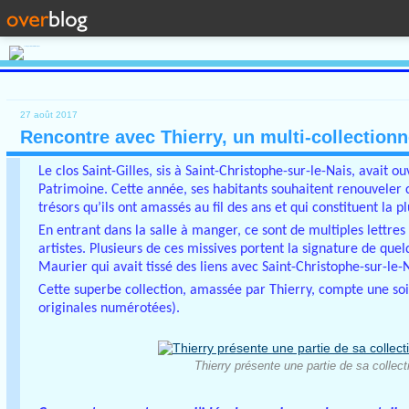
27 août 2017
Rencontre avec Thierry, un multi-collection
Le clos Saint-Gilles, sis à Saint-Christophe-sur-le-Nais, avait o
Patrimoine. Cette année, ses habitants souhaitent renouveler ce
trésors qu’ils ont amassés au fil des ans et qui constituent la p
En entrant dans la salle à manger, ce sont de multiples lettre
artistes. Plusieurs de ces missives portent la signature de qu
Maurier qui avait tissé des liens avec Saint-Christophe-sur-le-
Cette superbe collection, amassée par Thierry, compte une soix
originales numérotées).
Thierry présente une partie de sa collec