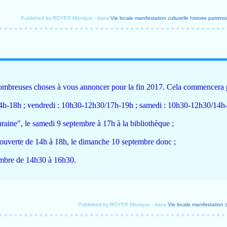
Published by ROYER Monique
-
dans
Vie locale
manifestation culturelle
histoire
patrimo
e nombreuses choses à vous annoncer pour la fin 2017. Cela commencera 
14h-18h ; vendredi : 10h30-12h30/17h-19h ; samedi : 10h30-12h30/14h-
aine", le samedi 9 septembre à 17h à la bibliothèque ;
a ouverte de 14h à 18h, le dimanche 10 septembre donc ;
ptembre de 14h30 à 16h30.
Published by ROYER Monique
-
dans
Vie locale
manifestation c