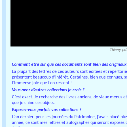
Thierry pr
Comment être sûr que ces documents sont bien des originaux
La plupart des lettres de ces auteurs sont éditées et répertori
présentent beaucoup d’intérêt. Certaines, bien que connues, so
l’immense joie que l’on ressent !
Vous avez d’autres collections je crois ?
C’est exact. Je recherche des livres anciens, de vieux menus et 
que je chine ces objets.
Exposez-vous parfois vos collections ?
L’an dernier, pour les journées du Patrimoine, j’avais placé plus
année, ce sont mes lettres et autographes qui seront exposés d