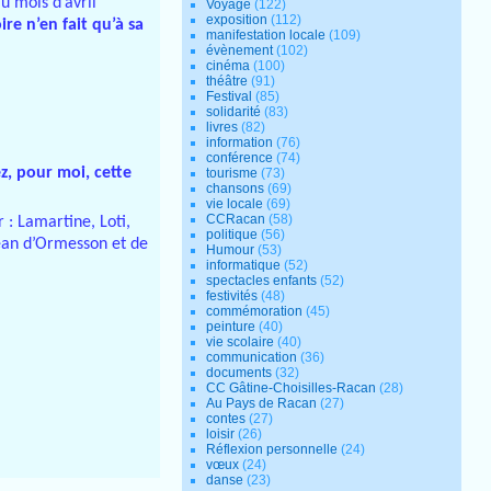
 mois d’avril
Voyage
(122)
exposition
(112)
re n’en fait qu’à sa
manifestation locale
(109)
évènement
(102)
cinéma
(100)
théâtre
(91)
Festival
(85)
solidarité
(83)
livres
(82)
information
(76)
conférence
(74)
z, pour moi, cette
tourisme
(73)
chansons
(69)
vie locale
(69)
CCRacan
(58)
 : Lamartine, Loti,
politique
(56)
Jean d’Ormesson et de
Humour
(53)
informatique
(52)
spectacles enfants
(52)
festivités
(48)
commémoration
(45)
peinture
(40)
vie scolaire
(40)
communication
(36)
documents
(32)
CC Gâtine-Choisilles-Racan
(28)
Au Pays de Racan
(27)
contes
(27)
loisir
(26)
Réflexion personnelle
(24)
vœux
(24)
danse
(23)