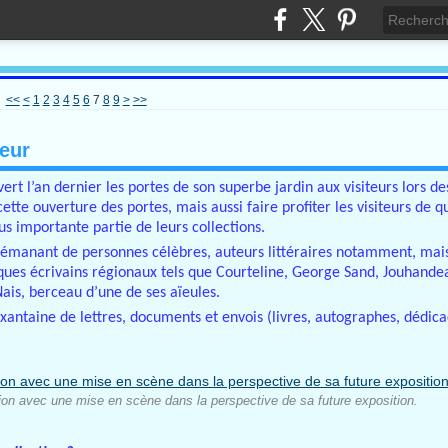
<<
<
1
2
3
4
5
6
7
8
9
>
>>
neur
uvert l’an dernier les portes de son superbe jardin aux visiteurs lors d
tte ouverture des portes, mais aussi faire profiter les visiteurs de 
lus importante partie de leurs collections.
s émanant de personnes célèbres, auteurs littéraires notamment, mais
elques écrivains régionaux tels que Courteline, George Sand, Jouhande
Nais, berceau d’une de ses aïeules.
antaine de lettres, documents et envois (livres, autographes, dédica
tion avec une mise en scène dans la perspective de sa future exposition.