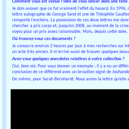
Comment vous est venue l’idée de vous lancer dans une telle c
Je dois avouer que ce fut vraiment l’effet du hasard. En 1996, 
lettre autographe de George Sand et une de Théophile Gautier, n
remporté l’enchère. La possession de ces deux lettres me donn
chercher a pris corps et, jusqu’en 2008, au moment de la crise 
voyez pour un prix assez raisonnable. Mais, depuis cette date,
Où trouvez-vous ces documents ?
Je consacre environ 2 heures par jour à mes recherches sur In
un acte très ancien. Il m’arrive aussi de trouver quelques beaux
Avez-vous quelques anecdotes relatives à votre collection ?
Oui, bien sûr. Pour vous donner un exemple : il y a eu un diff
conclusion de ce différend avec un brouillon signé de Jouhande
De même, pour Sarah Bernhardt. Nous avons la lettre qu’elle a 