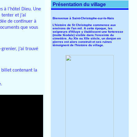
Présentation du village
s à l’hôtel Dieu. Une
tenter et j’ai
Bienvenue à Saint-Christophe-sur-le-Nais
idée de continuer à
L'histoire de St Christophe commence aux
s documents que vous
environs de l'an mil. A cette époque, les
seigneurs d'Alluye y établissent une forteresse
(motte féodale) visible dans l'enceinte du
cimetière. Au XIe ou XIIe siècle, un donjon en
pierres est alors construit et ses ruines
témoignent de l'histoire du village.
renier, j’ai trouvé
billet contenant la
e.