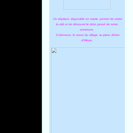
Ce dépliant, disponible en mairie, permet de visiter
la cité et de découvrir le riche passé de notre
commune.
Ci-dessous, le coeur du village, la place Jehan
d'Alluye.