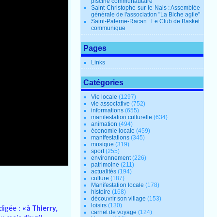
piscine communautaire
Saint-Christophe-sur-le-Nais : Assemblée
générale de l'association "La Biche agile"
Saint-Paterne-Racan : Le Club de Basket
communique
Pages
Links
Catégories
Vie locale
(1297)
vie associative
(752)
informations
(655)
manifestation culturelle
(634)
animation
(494)
économie locale
(459)
manifestations
(345)
musique
(319)
sport
(255)
environnement
(226)
patrimoine
(211)
actualités
(194)
culture
(187)
Manifestation locale
(178)
histoire
(168)
découvrir son village
(153)
loisirs
(130)
digée :
«à Thierry,
carnet de voyage
(124)