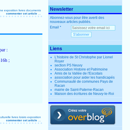
Newsletter
ine
exposition
livres
documents
commenter cet article
…
Abonnez-vous pour être averti des
nouveaux articles publiés.
Email
Liens
par :
L'histoire de St Christophe par Lionel
16h ;
Royer
section PS Neuvy
Association Histoire et Patrimoine
Amis de la Vallée de l'Escotais
association pour aider les handicapés
Communauté de communes Pays de
Racan
mairie de Saint-Paterne-Racan
Maison des écritures de Neuvy-le-Roi
ulturelle
livres
loisirs
exposition
commenter cet article
…