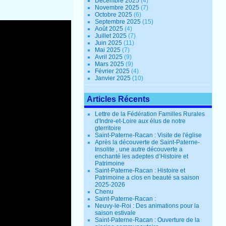
Décembre 2025
(4)
Novembre 2025
(7)
Octobre 2025
(6)
Septembre 2025
(15)
Août 2025
(4)
Juillet 2025
(7)
Juin 2025
(11)
Mai 2025
(7)
Avril 2025
(9)
Mars 2025
(9)
Février 2025
(4)
Janvier 2025
(10)
Articles Récents
Lettre de la Fédération Familles Rurales
d'Indre-et-Loire aux élus de notre
gterritoire
Saint-Paterne-Racan : Visite de l'église
Après la découverte de Saint-Paterne-
Insolite , une autre découverte a
enchanté les adeptes d’Histoire et
Patrimoine
Saint-Paterne-Racan : Histoire et
Patrimoine a clos en beauté sa saison
2025-2026
Chenu
Saint-Paterne-Racan :
Neuvy-le-Roi : Des animations pour la
saison estivale
Saint-Paterne-Racan : Ouverture de la