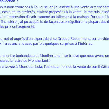
ollection ?
nous nous trouvions à Toulouse, et j’ai assisté à une vente aux enchère
os auteurs préférés, étaient proposées à la vente. Je me suis laissé 
ait l’impression d’avoir ramené un talisman à la maison. Du coup, l’
financière, j’ai pu acquérir, de façon assez régulière, la plupart de
 les prix ont augmenté.
ternet et auprès d’un expert de chez Drouot. Récemment, sur un vide-g
 livres anciens avec parfois quelques surprises à l’intérieur.
érend entre Jouhandeau et Montherlant. Il se trouve que nous avons un 
au et la lettre de Montherlant !
envoyée à Monsieur Isola, l’acheteur, lors de la vente de son théâtr