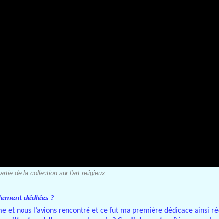
rtie de la collection sur l'art religieux
alement dédiées ?
me et nous l’avions rencontré et ce fut ma première dédicace ainsi ré