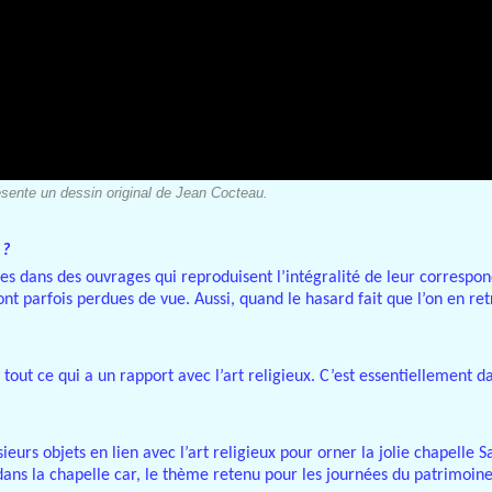
ésente un dessin original de Jean Cocteau.
 ?
ées dans des ouvrages qui reproduisent l’intégralité de leur correspon
nt parfois perdues de vue. Aussi, quand le hasard fait que l’on en re
tout ce qui a un rapport avec l’art religieux. C’est essentiellement d
ieurs objets en lien avec l’art religieux pour orner la jolie chapelle Sa
ans la chapelle car, le thème retenu pour les journées du patrimoine