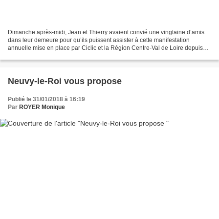
Dimanche après-midi, Jean et Thierry avaient convié une vingtaine d’amis
dans leur demeure pour qu’ils puissent assister à cette manifestation
annuelle mise en place par Ciclic et la Région Centre-Val de Loire depuis
2005, « Mille lectures d’hiver » dont...
Neuvy-le-Roi vous propose
Publié le 31/01/2018 à 16:19
Par
ROYER Monique