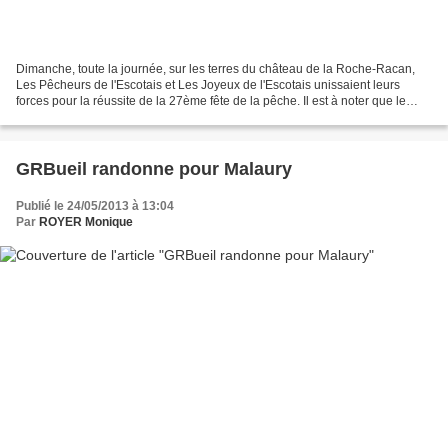
Dimanche, toute la journée, sur les terres du château de la Roche-Racan,
Les Pêcheurs de l'Escotais et Les Joyeux de l'Escotais unissaient leurs
forces pour la réussite de la 27ème fête de la pêche. Il est à noter que le
soleil, remarqué par son absence...
GRBueil randonne pour Malaury
Publié le 24/05/2013 à 13:04
Par
ROYER Monique