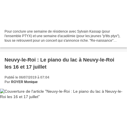
Pour conclure une semaine de résidence avec Sylvain Kassap (pour
l'ensemble PTYX) et une semaine d'académie (pour les jeunes "p'tits ptyx"),
tous se retrouvent pour un concert qui s'annonce riche. "Re-naissance"
(dans le cadre des 12 ans de l'ensemble...
Neuvy-le-Roi : Le piano du lac à Neuvy-le-Roi
les 16 et 17 juillet
Publié le 06/07/2019 à 07:04
Par
ROYER Monique