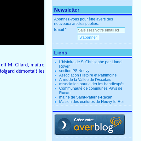
Newsletter
Abonnez-vous pour être averti des
nouveaux articles publiés.
Email
Liens
L'histoire de St Christophe par Lionel
»
dit M. Gilard, maître
Royer
section PS Neuvy
 Boigard démontait les
Association Histoire et Patrimoine
Amis de la Vallée de l'Escotais
association pour aider les handicapés
Communauté de communes Pays de
Racan
mairie de Saint-Paterne-Racan
Maison des écritures de Neuvy-le-Roi