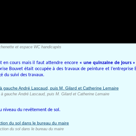
chenette et espace WC handicapés
nt en cours mais il faut attendre encore
« une quinzaine de jours 
eprise Bouvet était occupée à des travaux de peinture et l’entreprise
gé du suivi des travaux.
c à gauche André Lascaud, puis M. Gilard et Catherine Lemaire
au niveau du revêtement de sol.
ction du sol dans le bureau du maire