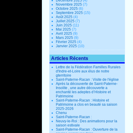
Décembre 2025
(4)
Novembre 2025
(7)
Octobre 2025
(6)
Septembre 2025
(15)
Août 2025
(4)
Juillet 2025
(7)
Juin 2025
(11)
Mai 2025
(7)
Avril 2025
(9)
Mars 2025
(9)
Février 2025
(4)
Janvier 2025
(10)
Articles Récents
Lettre de la Fédération Familles Rurales
d'Indre-et-Loire aux élus de notre
gterritoire
Saint-Paterne-Racan : Visite de l'église
Après la découverte de Saint-Paterne-
Insolite , une autre découverte a
enchanté les adeptes d’Histoire et
Patrimoine
Saint-Paterne-Racan : Histoire et
Patrimoine a clos en beauté sa saison
2025-2026
Chenu
Saint-Paterne-Racan :
Neuvy-le-Roi : Des animations pour la
saison estivale
Saint-Paterne-Racan : Ouverture de la