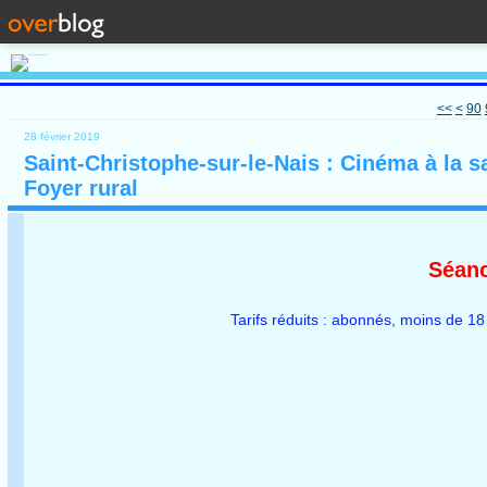
10
20
30
40
50
60
70
80
<<
<
90
28 février 2019
Saint-Christophe-sur-le-Nais : Cinéma à la sa
Foyer rural
Séanc
Tarifs réduits : abonnés, moins de 18