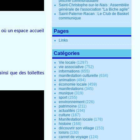
piscine communautaire
Saint-Christophe-sur-le-Nais : Assemblée
générale de l'association "La Biche agile"
Saint-Paterne-Racan : Le Club de Basket
communique
e où un espace accueil
Pages
Links
Catégories
Vie locale
(1297)
vie associative
(752)
informations
(655)
ainsi que des toilettes
manifestation culturelle
(634)
animation
(494)
économie locale
(459)
manifestations
(345)
musique
(319)
sport
(255)
environnement
(226)
patrimoine
(211)
actualités
(194)
culture
(187)
Manifestation locale
(178)
histoire
(168)
découvrir son village
(153)
loisirs
(130)
carnet de voyage
(124)