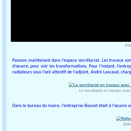
Kit
Passons maintenant dans l’espace secrétariat. Les travaux so
d’œuvre, pour voir les transformations. Pour l’instant, l’entr
radiateurs sous l’œil attentif de l’adjoint, André Lascaud, char
Le secrétariat en travaux ave
Dans le bureau du maire, l’entreprise Bouvet était à l’œuvre 
Réfe