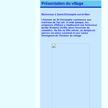
Présentation du village
Bienvenue à Saint-Christophe-sur-le-Nais
L'histoire de St Christophe commence aux
environs de l'an mil. A cette époque, les
seigneurs d'Alluye y établissent une forteresse
(motte féodale) visible dans l'enceinte du
cimetière. Au XIe ou XIIe siècle, un donjon en
pierres est alors construit et ses ruines
témoignent de l'histoire du village.