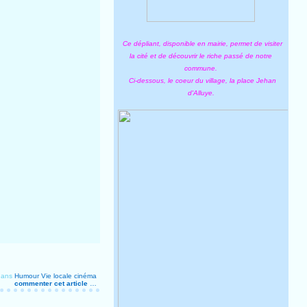
Ce dépliant, disponible en mairie, permet de visiter
la cité et de découvrir le riche passé de notre
commune.
Ci-dessous, le coeur du village, la place Jehan
d'Alluye.
ans
Humour
Vie locale
cinéma
commenter cet article
…