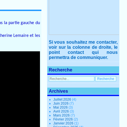
ns la partie gauche du
therine Lemaire et les
Si vous souhaitez me contacter,
voir sur la colonne de droite, le
point contact qui nous
permettra de communiquer.
Recherche
Archives
Juillet 2026
(4)
Juin 2026
(7)
Mai 2026
(3)
Avril 2026
(3)
Mars 2026
(7)
Février 2026
(2)
Janvier 2026
(1)