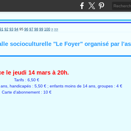
200
300
400
91
92
93
94
95
96
97
98
99
100
>
>>
lle socioculturelle "Le Foyer" organisé par l'a
e le jeudi 14 mars à 20h.
Tarifs : 6,50 €
 ans, handicapés : 5,50 € ; enfants moins de 14 ans, groupes : 4 €
Carte d'abonnement : 10 €