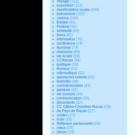
Voyage
(122)
exposition
(112)
manifestation locale
(109)
évènement
(102)
cinéma
(100)
théâtre
(91)
Festival
(85)
solidarité
(83)
livres
(82)
information
(76)
conférence
(74)
tourisme
(73)
chansons
(69)
vie locale
(69)
CCRacan
(58)
politique
(56)
Humour
(53)
informatique
(52)
spectacles enfants
(52)
festivités
(48)
commémoration
(45)
peinture
(40)
vie scolaire
(40)
communication
(36)
documents
(32)
CC Gâtine-Choisilles-Racan
(28)
Au Pays de Racan
(27)
contes
(27)
loisir
(26)
Réflexion personnelle
(24)
vœux
(24)
danse
(23)