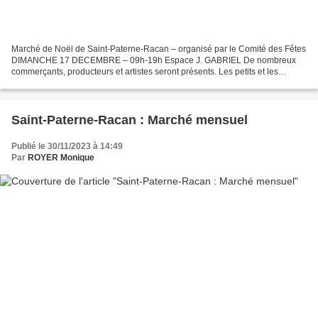
Marché de Noël de Saint-Paterne-Racan – organisé par le Comité des Fêtes
DIMANCHE 17 DECEMBRE – 09h-19h Espace J. GABRIEL De nombreux
commerçants, producteurs et artistes seront présents. Les petits et les
grands pourront compter sur la présence du Père...
Saint-Paterne-Racan : Marché mensuel
Publié le 30/11/2023 à 14:49
Par
ROYER Monique