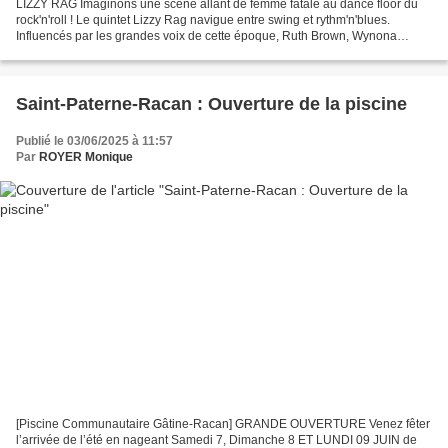
LIZZY RAG Imaginons une scène allant de femme fatale au dance floor du
rock'n'roll ! Le quintet Lizzy Rag navigue entre swing et rythm'n'blues.
Influencés par les grandes voix de cette époque, Ruth Brown, Wynona
Carr,Etta James, le quintet révèle sa relecture...
Saint-Paterne-Racan : Ouverture de la piscine
Publié le 03/06/2025 à 11:57
Par
ROYER Monique
[Piscine Communautaire Gâtine-Racan] GRANDE OUVERTURE Venez fêter
l’arrivée de l’été en nageant Samedi 7, Dimanche 8 ET LUNDI 09 JUIN de